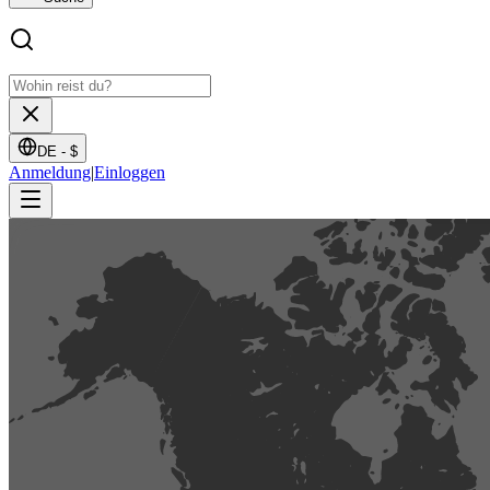
DE -
$
Anmeldung
|
Einloggen