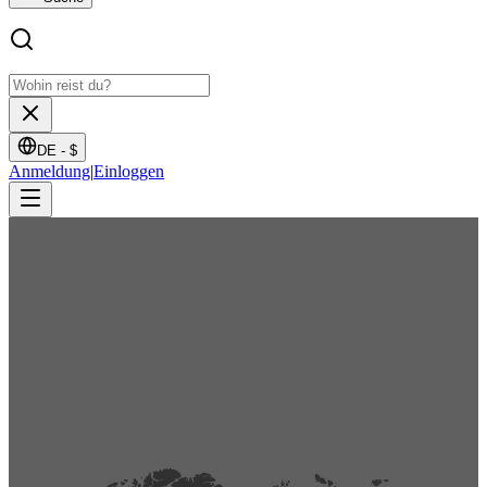
DE -
$
Anmeldung
|
Einloggen