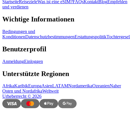
Startseite
Reiseziele
Was ist eine eSIM?
FAQs
Kontakt
Blog
Empfehlen
und verdienen
Wichtige Informationen
Bedingungen und
Konditionen
Datenschutzbestimmungen
Erstattungspolitik
Tochtergesel
Benutzerprofil
Anmeldung
Einloggen
Unterstützte Regionen
Afrika
Karibik
Europa
Asien
LATAM
Nordamerika
Ozeanien
Naher
Osten und Nordafrika
Weltweit
Urheberrecht
©
2026