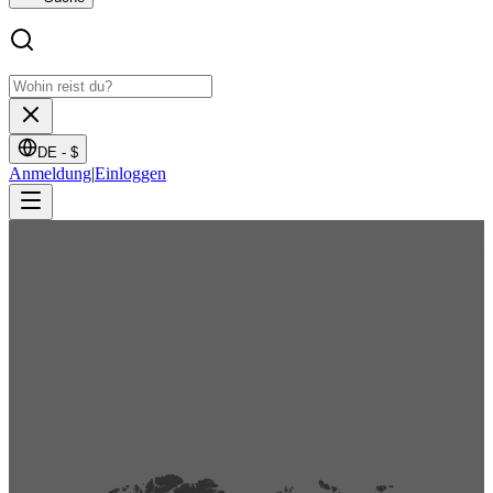
DE -
$
Anmeldung
|
Einloggen