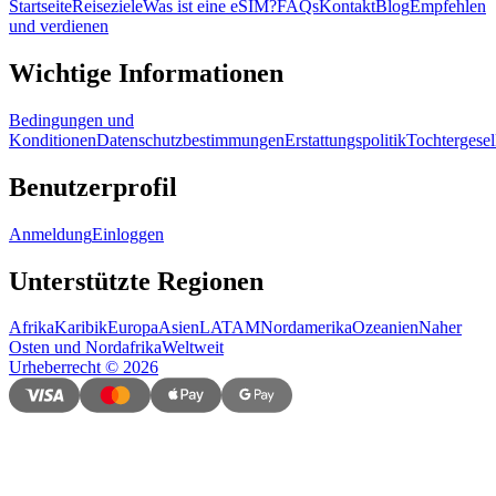
Startseite
Reiseziele
Was ist eine eSIM?
FAQs
Kontakt
Blog
Empfehlen
und verdienen
Wichtige Informationen
Bedingungen und
Konditionen
Datenschutzbestimmungen
Erstattungspolitik
Tochtergesel
Benutzerprofil
Anmeldung
Einloggen
Unterstützte Regionen
Afrika
Karibik
Europa
Asien
LATAM
Nordamerika
Ozeanien
Naher
Osten und Nordafrika
Weltweit
Urheberrecht
©
2026