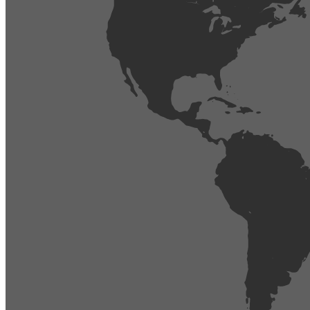
404
Página no encontrada,
La página que buscas no existe o se ha cambiado de lugar.
Comprueba la URL e inténtalo de nuevo.
Ir a la página de inicio
Obtener soporte técnico