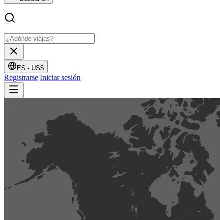
ES -
US$
Registrarse
|
Iniciar sesión