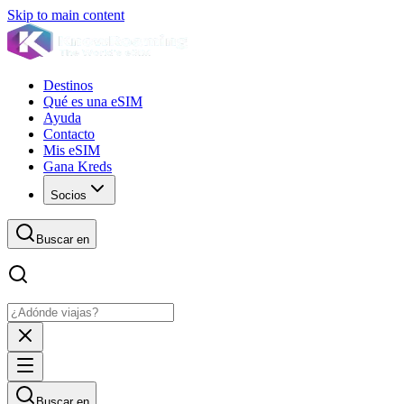
Skip to main content
Destinos
Qué es una eSIM
Ayuda
Contacto
Mis eSIM
Gana Kreds
Socios
Buscar en
Buscar en