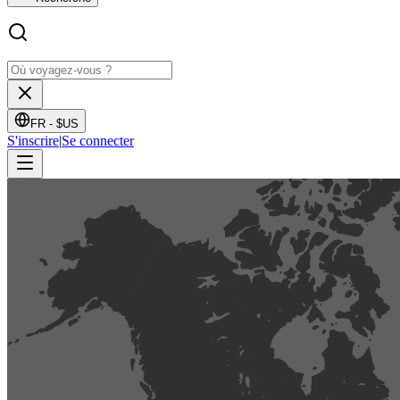
FR -
$US
S'inscrire
|
Se connecter