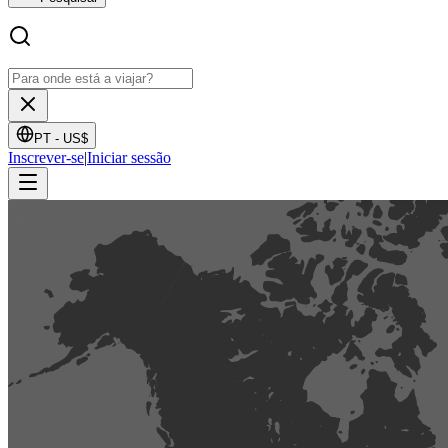
PT -
US$
Inscrever-se
|
Iniciar sessão