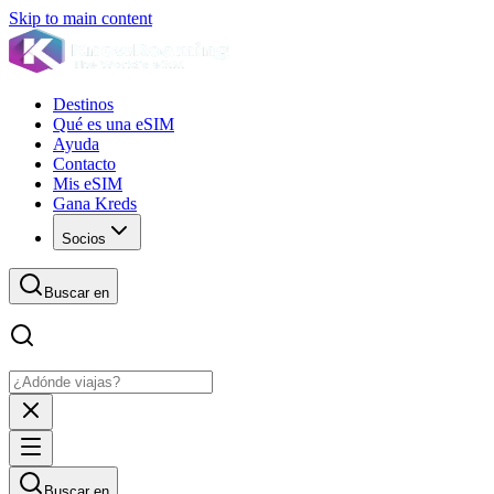
Skip to main content
Destinos
Qué es una eSIM
Ayuda
Contacto
Mis eSIM
Gana Kreds
Socios
Buscar en
Buscar en