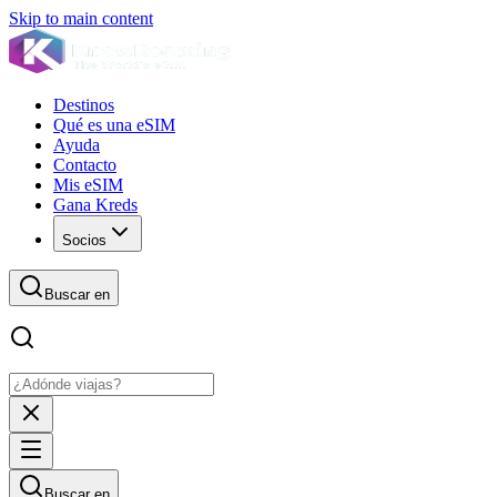
Skip to main content
Destinos
Qué es una eSIM
Ayuda
Contacto
Mis eSIM
Gana Kreds
Socios
Buscar en
Buscar en