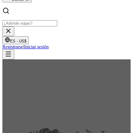
ES -
US$
Registrarse
|
Iniciar sesión