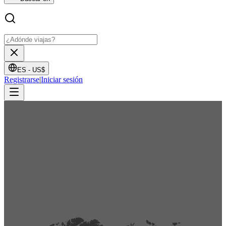
ES -
US$
Registrarse
|
Iniciar sesión