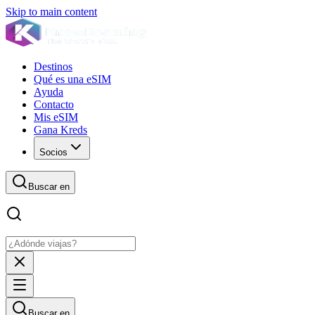
Skip to main content
Destinos
Qué es una eSIM
Ayuda
Contacto
Mis eSIM
Gana Kreds
Socios
Buscar en
Buscar en