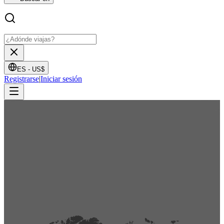
ES -
US$
Registrarse
|
Iniciar sesión