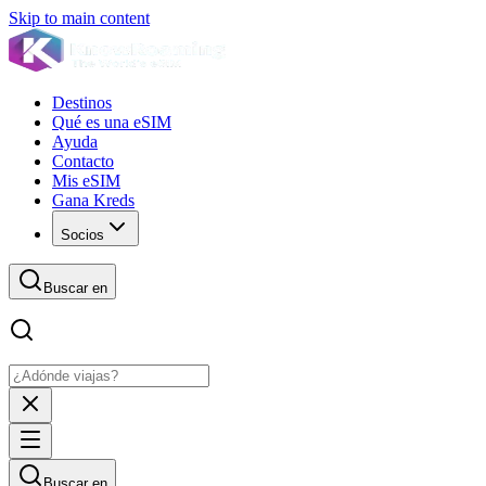
Skip to main content
Destinos
Qué es una eSIM
Ayuda
Contacto
Mis eSIM
Gana Kreds
Socios
Buscar en
Buscar en