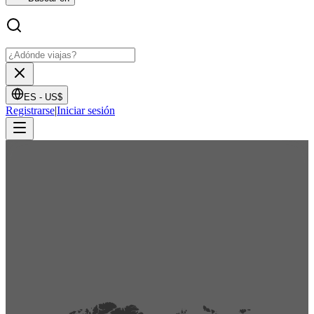
ES -
US$
Registrarse
|
Iniciar sesión