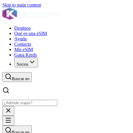
Skip to main content
Destinos
Qué es una eSIM
Ayuda
Contacto
Mis eSIM
Gana Kreds
Socios
Buscar en
Buscar en