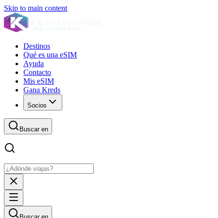
Skip to main content
Destinos
Qué es una eSIM
Ayuda
Contacto
Mis eSIM
Gana Kreds
Socios
Buscar en
Buscar en