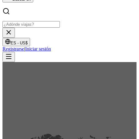
ES -
US$
Registrarse
|
Iniciar sesión