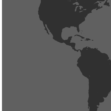
404
Página no encontrada,
La página que buscas no existe o se ha cambiado de lugar.
Comprueba la URL e inténtalo de nuevo.
Ir a la página de inicio
Obtener soporte técnico