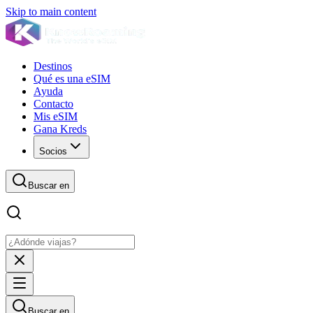
Skip to main content
Destinos
Qué es una eSIM
Ayuda
Contacto
Mis eSIM
Gana Kreds
Socios
Buscar en
Buscar en