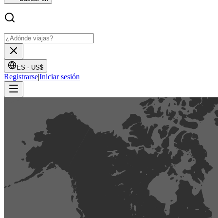
ES -
US$
Registrarse
|
Iniciar sesión