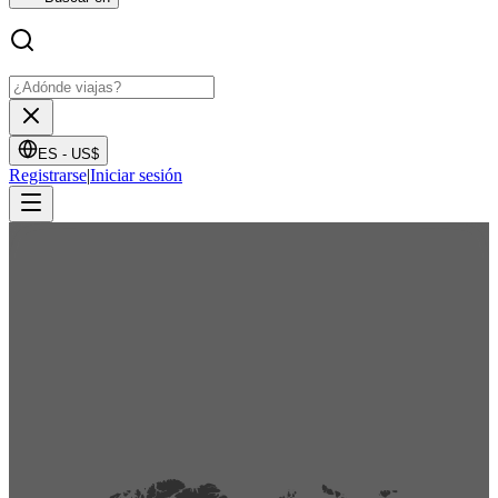
ES -
US$
Registrarse
|
Iniciar sesión