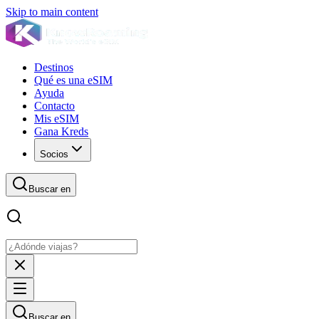
Skip to main content
Destinos
Qué es una eSIM
Ayuda
Contacto
Mis eSIM
Gana Kreds
Socios
Buscar en
Buscar en