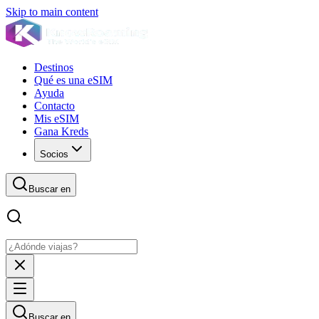
Skip to main content
Destinos
Qué es una eSIM
Ayuda
Contacto
Mis eSIM
Gana Kreds
Socios
Buscar en
Buscar en