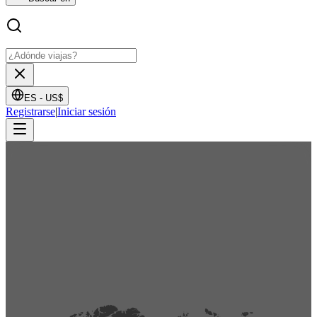
ES -
US$
Registrarse
|
Iniciar sesión