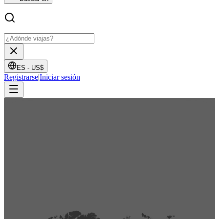
ES -
US$
Registrarse
|
Iniciar sesión