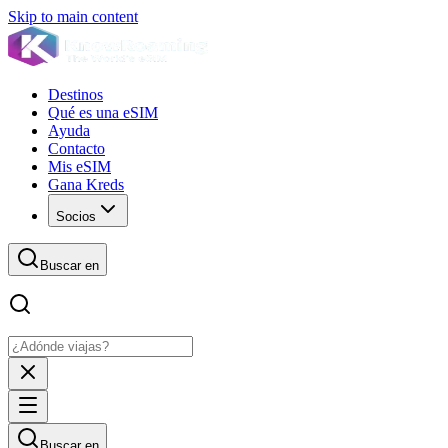
Skip to main content
Destinos
Qué es una eSIM
Ayuda
Contacto
Mis eSIM
Gana Kreds
Socios
Buscar en
Buscar en