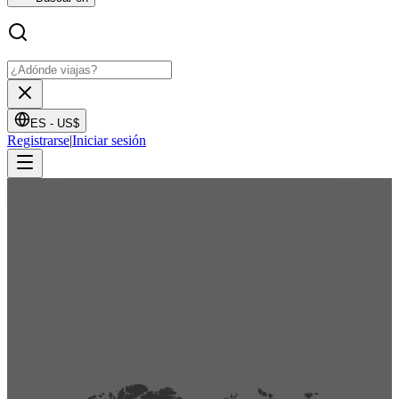
ES -
US$
Registrarse
|
Iniciar sesión