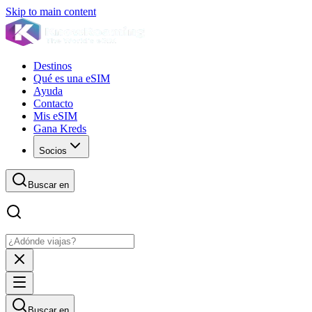
Skip to main content
Destinos
Qué es una eSIM
Ayuda
Contacto
Mis eSIM
Gana Kreds
Socios
Buscar en
Buscar en