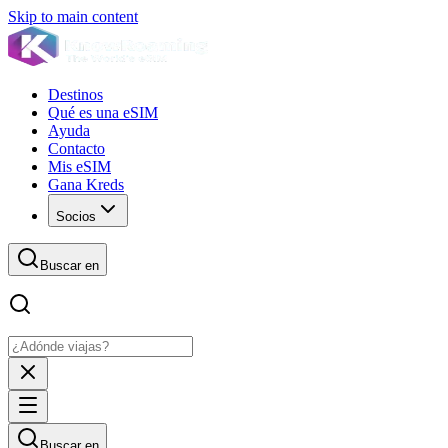
Skip to main content
Destinos
Qué es una eSIM
Ayuda
Contacto
Mis eSIM
Gana Kreds
Socios
Buscar en
Buscar en