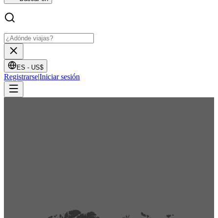
ES -
US$
Registrarse
|
Iniciar sesión