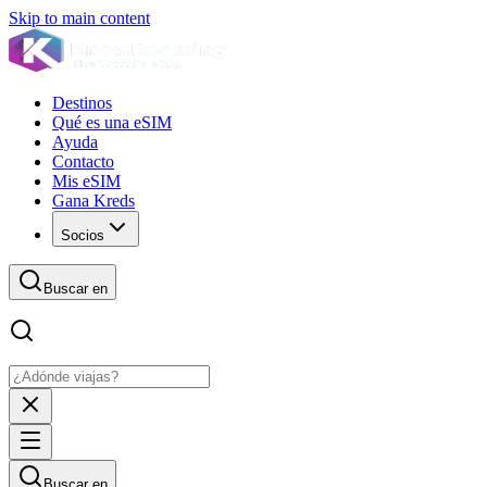
Skip to main content
Destinos
Qué es una eSIM
Ayuda
Contacto
Mis eSIM
Gana Kreds
Socios
Buscar en
Buscar en