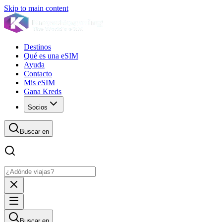
Skip to main content
Destinos
Qué es una eSIM
Ayuda
Contacto
Mis eSIM
Gana Kreds
Socios
Buscar en
Buscar en