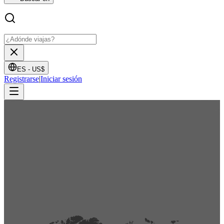
ES -
US$
Registrarse
|
Iniciar sesión