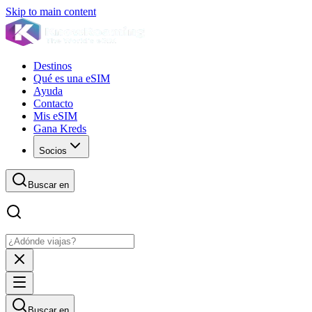
Skip to main content
Destinos
Qué es una eSIM
Ayuda
Contacto
Mis eSIM
Gana Kreds
Socios
Buscar en
Buscar en