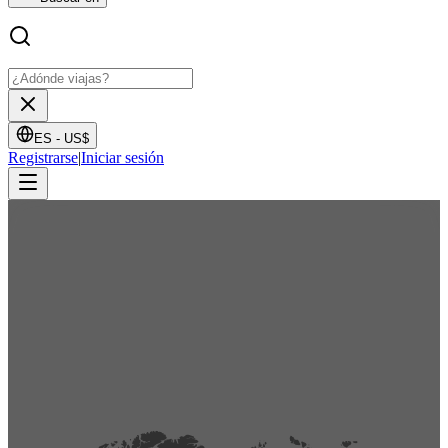
ES -
US$
Registrarse
|
Iniciar sesión