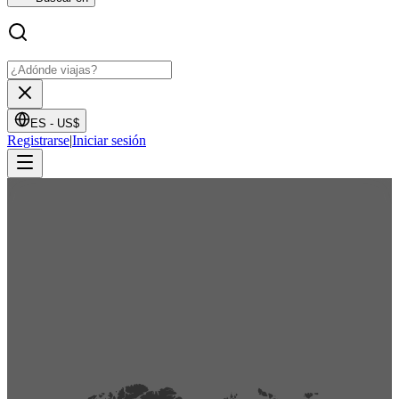
ES -
US$
Registrarse
|
Iniciar sesión