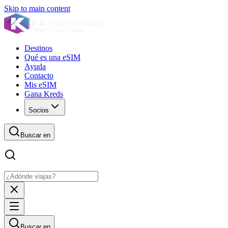
Skip to main content
Destinos
Qué es una eSIM
Ayuda
Contacto
Mis eSIM
Gana Kreds
Socios
Buscar en
Buscar en