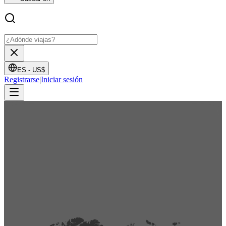
ES -
US$
Registrarse
|
Iniciar sesión