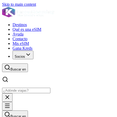
Skip to main content
Destinos
Qué es una eSIM
Ayuda
Contacto
Mis eSIM
Gana Kreds
Socios
Buscar en
Buscar en