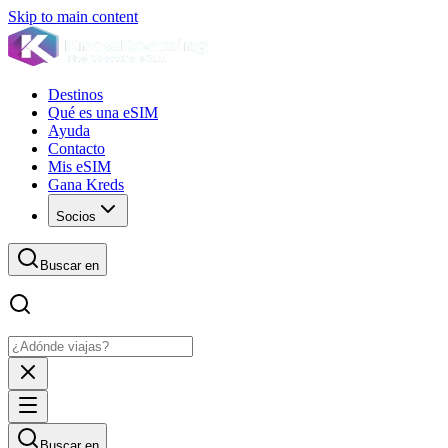
Skip to main content
Destinos
Qué es una eSIM
Ayuda
Contacto
Mis eSIM
Gana Kreds
Socios
Buscar en
Buscar en