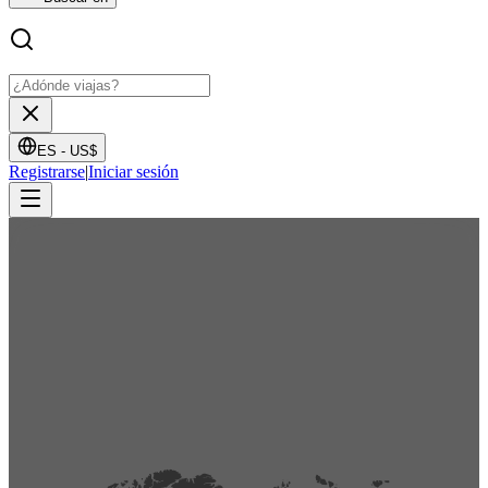
ES -
US$
Registrarse
|
Iniciar sesión