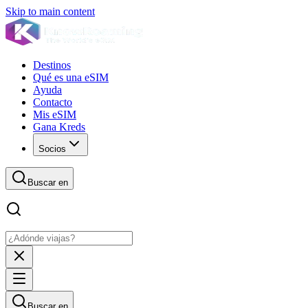
Skip to main content
Destinos
Qué es una eSIM
Ayuda
Contacto
Mis eSIM
Gana Kreds
Socios
Buscar en
Buscar en