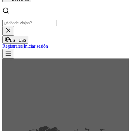
ES -
US$
Registrarse
|
Iniciar sesión