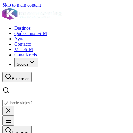
Skip to main content
Destinos
Qué es una eSIM
Ayuda
Contacto
Mis eSIM
Gana Kreds
Socios
Buscar en
Buscar en