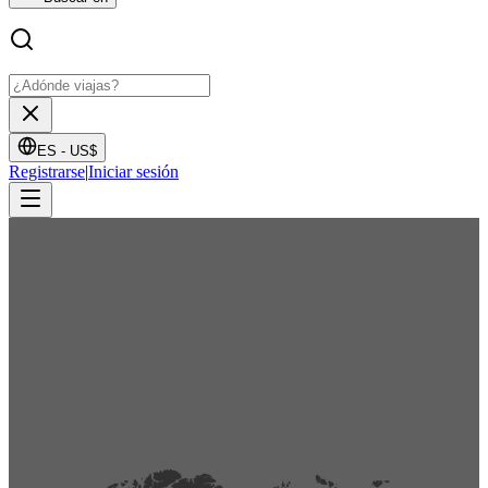
ES -
US$
Registrarse
|
Iniciar sesión