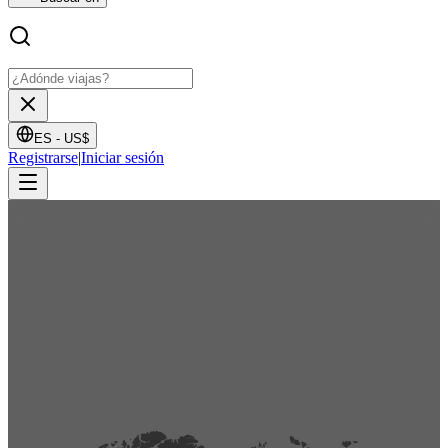
ES -
US$
Registrarse
|
Iniciar sesión