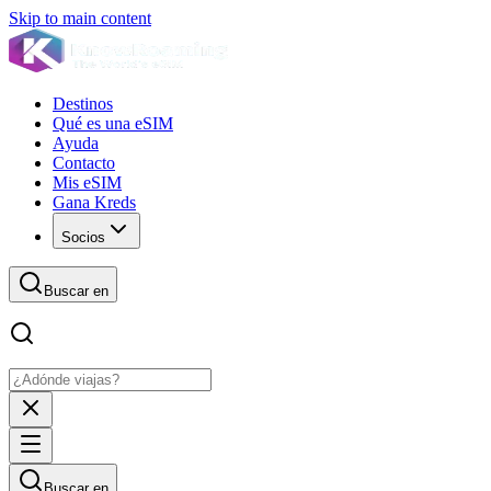
Skip to main content
Destinos
Qué es una eSIM
Ayuda
Contacto
Mis eSIM
Gana Kreds
Socios
Buscar en
Buscar en