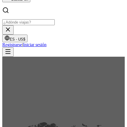
ES -
US$
Registrarse
|
Iniciar sesión