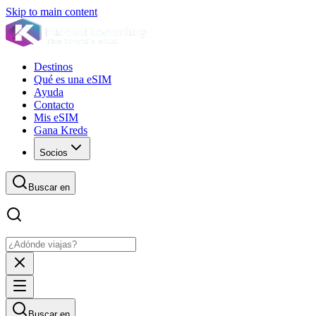
Skip to main content
Destinos
Qué es una eSIM
Ayuda
Contacto
Mis eSIM
Gana Kreds
Socios
Buscar en
Buscar en