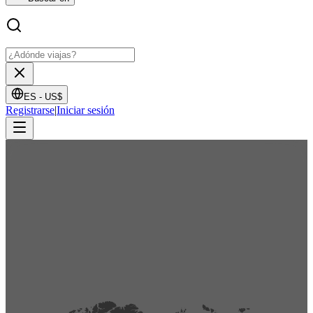
ES -
US$
Registrarse
|
Iniciar sesión