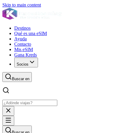
Skip to main content
Destinos
Qué es una eSIM
Ayuda
Contacto
Mis eSIM
Gana Kreds
Socios
Buscar en
Buscar en