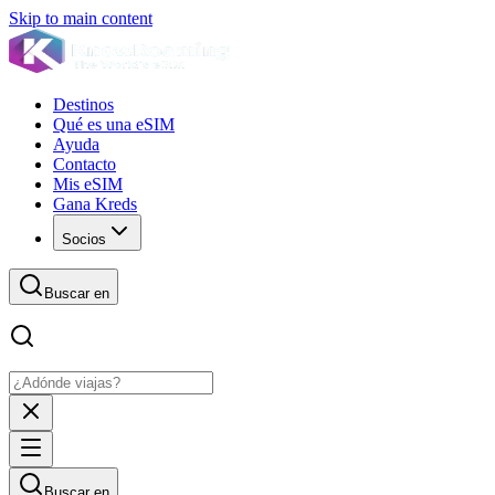
Skip to main content
Destinos
Qué es una eSIM
Ayuda
Contacto
Mis eSIM
Gana Kreds
Socios
Buscar en
Buscar en