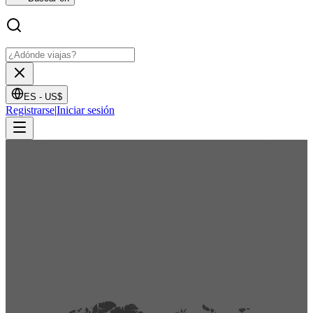
ES -
US$
Registrarse
|
Iniciar sesión