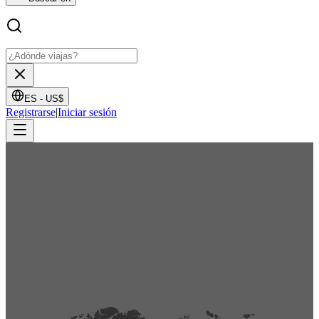
ES -
US$
Registrarse
|
Iniciar sesión