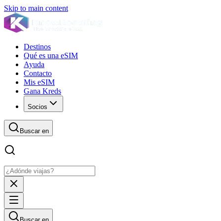
Skip to main content
Destinos
Qué es una eSIM
Ayuda
Contacto
Mis eSIM
Gana Kreds
Socios
Buscar en
Buscar en