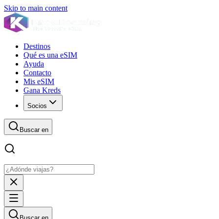
Skip to main content
Destinos
Qué es una eSIM
Ayuda
Contacto
Mis eSIM
Gana Kreds
Socios
Buscar en
Buscar en