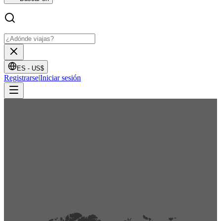
ES -
US$
Registrarse
|
Iniciar sesión