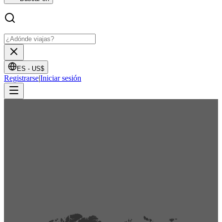
ES -
US$
Registrarse
|
Iniciar sesión