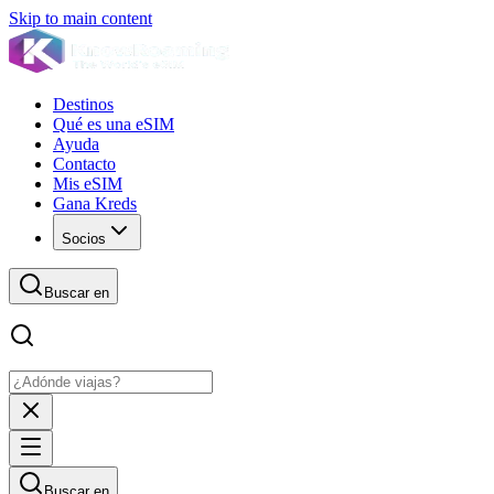
Skip to main content
Destinos
Qué es una eSIM
Ayuda
Contacto
Mis eSIM
Gana Kreds
Socios
Buscar en
Buscar en