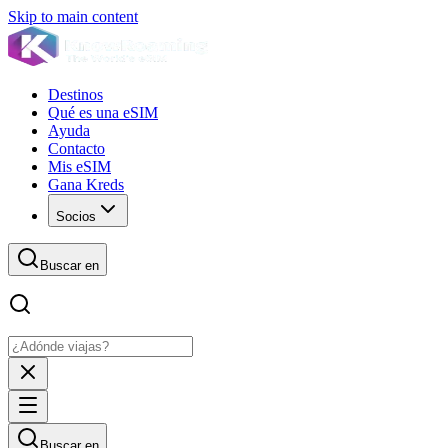
Skip to main content
Destinos
Qué es una eSIM
Ayuda
Contacto
Mis eSIM
Gana Kreds
Socios
Buscar en
Buscar en