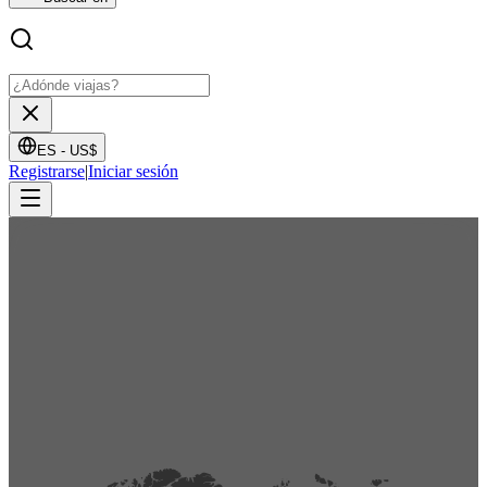
ES -
US$
Registrarse
|
Iniciar sesión