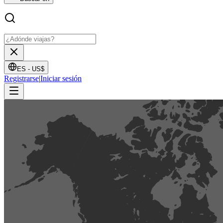
ES -
US$
Registrarse
|
Iniciar sesión