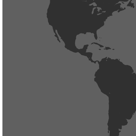
404
Página no encontrada,
La página que buscas no existe o se ha cambiado de lugar.
Comprueba la URL e inténtalo de nuevo.
Ir a la página de inicio
Obtener soporte técnico