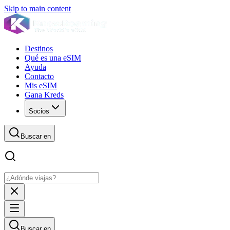
Skip to main content
Destinos
Qué es una eSIM
Ayuda
Contacto
Mis eSIM
Gana Kreds
Socios
Buscar en
Buscar en