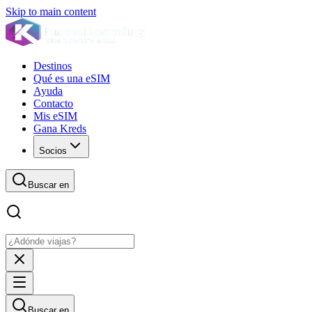
Skip to main content
Destinos
Qué es una eSIM
Ayuda
Contacto
Mis eSIM
Gana Kreds
Socios
Buscar en
Buscar en