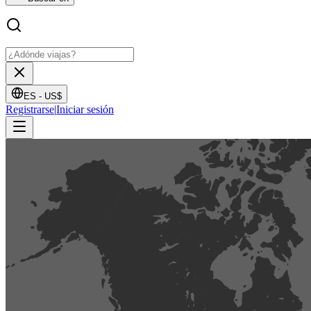
ES -
US$
Registrarse
|
Iniciar sesión