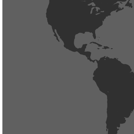
404
Página no encontrada,
La página que buscas no existe o se ha cambiado de lugar.
Comprueba la URL e inténtalo de nuevo.
Ir a la página de inicio
Obtener soporte técnico