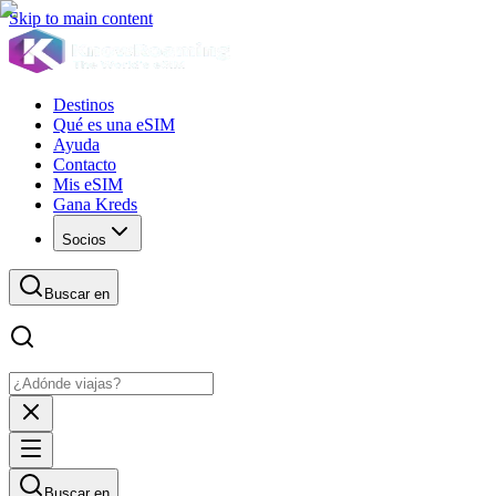
Skip to main content
Destinos
Qué es una eSIM
Ayuda
Contacto
Mis eSIM
Gana Kreds
Socios
Buscar en
Buscar en