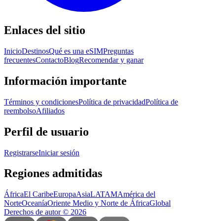
Enlaces del sitio
Inicio
Destinos
Qué es una eSIM
Preguntas
frecuentes
Contacto
Blog
Recomendar y ganar
Información importante
Términos y condiciones
Política de privacidad
Política de
reembolso
Afiliados
Perfil de usuario
Registrarse
Iniciar sesión
Regiones admitidas
África
El Caribe
Europa
Asia
LATAM
América del
Norte
Oceanía
Oriente Medio y Norte de África
Global
Derechos de autor
©
2026