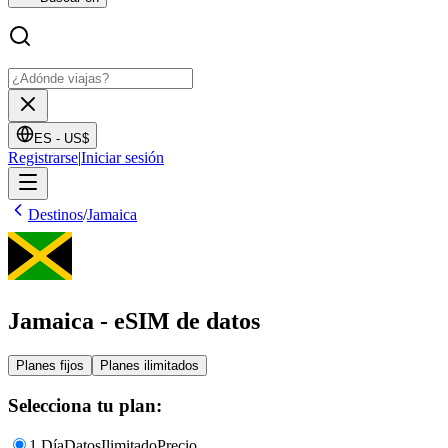
ES -
US$
Registrarse
|
Iniciar sesión
Destinos
/
Jamaica
Jamaica - eSIM de datos
Planes fijos
Planes ilimitados
Selecciona tu plan:
1 Día
Datos
Ilimitado
Precio