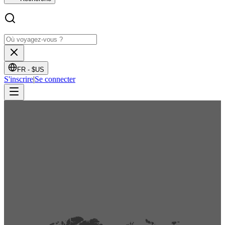
FR -
$US
S'inscrire
|
Se connecter