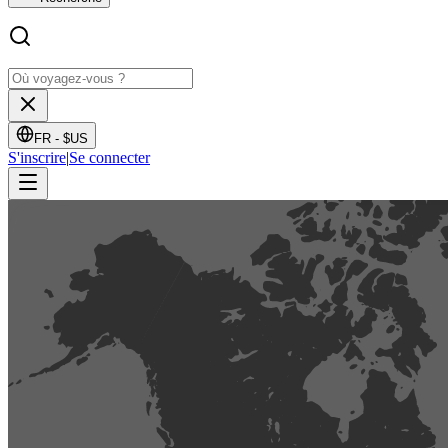
FR -
$US
S'inscrire
|
Se connecter