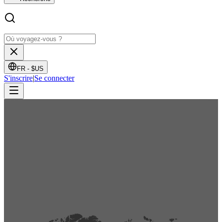
FR -
$US
S'inscrire
|
Se connecter