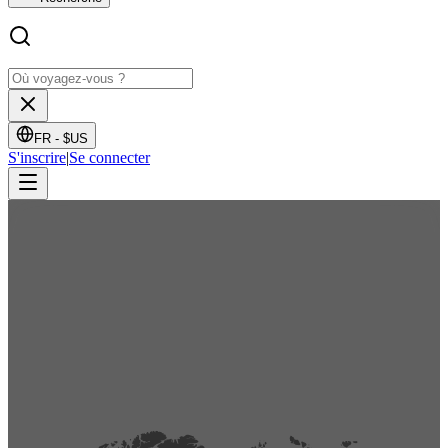
FR -
$US
S'inscrire
|
Se connecter