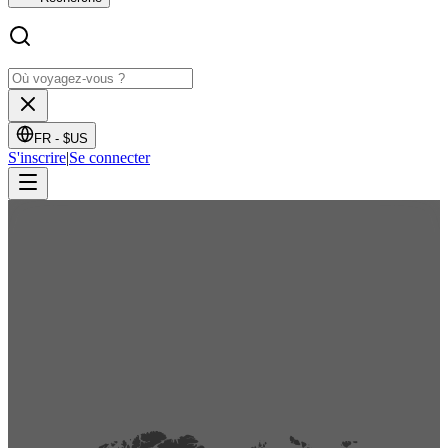
FR -
$US
S'inscrire
|
Se connecter