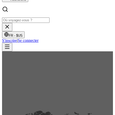
FR -
$US
S'inscrire
|
Se connecter