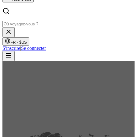
FR -
$US
S'inscrire
|
Se connecter