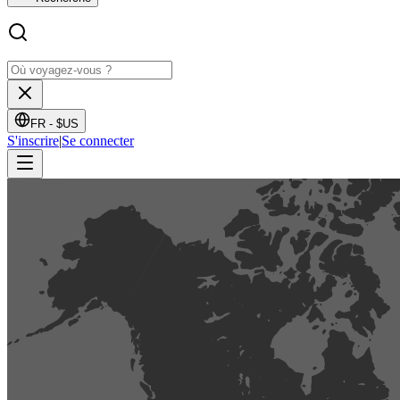
FR -
$US
S'inscrire
|
Se connecter