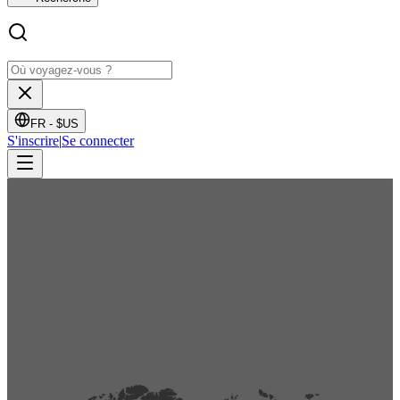
FR -
$US
S'inscrire
|
Se connecter