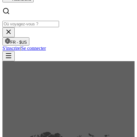
FR -
$US
S'inscrire
|
Se connecter