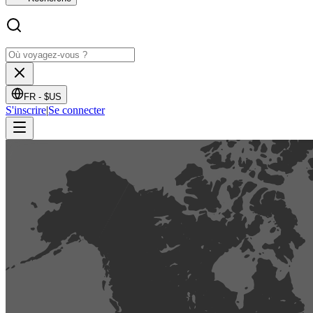
FR -
$US
S'inscrire
|
Se connecter