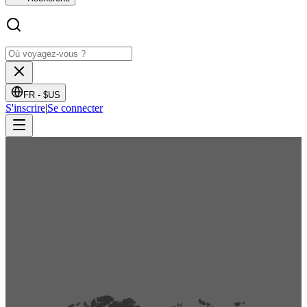
FR -
$US
S'inscrire
|
Se connecter