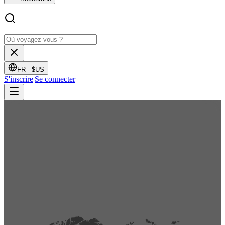
FR -
$US
S'inscrire
|
Se connecter